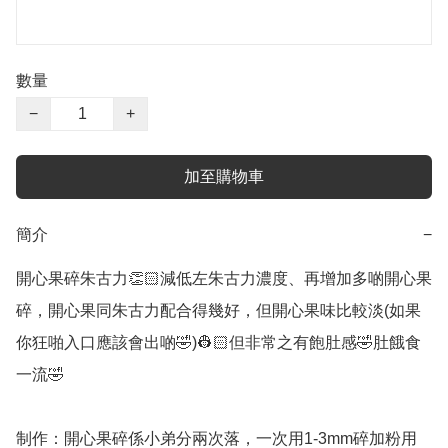
數量
−
+
加至購物車
簡介
−
開心果碎朱古力👏🏻減低左朱古力濃度、再增加多啲開心果
碎，開心果同朱古力配合得幾好，但開心果味比較淡(如果
你狂啪入口應該會出啲🤣)👷🏻但非常之有飽肚感🤣肚餓食
一流🤣

制作：開心果碎係小弟分兩次落，一次用1-3mm碎加粉用