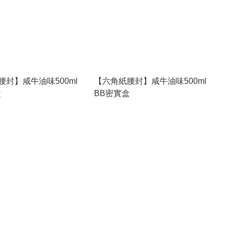
腰封】咸牛油味500ml
【六角紙腰封】咸牛油味500ml
盒
BB密實盒