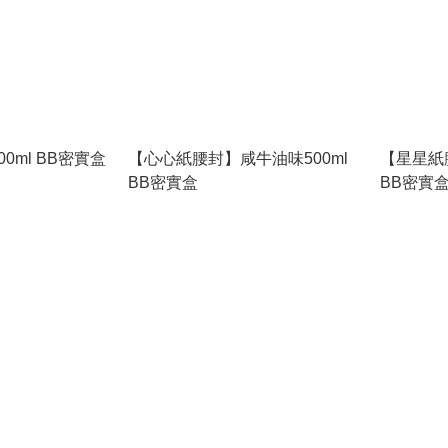
00ml BB密實盒
【心心紙腰封】咸牛油味500ml
【星星紙
BB密實盒
BB密實