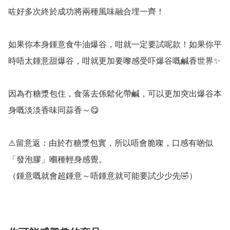
咗好多次終於成功將兩種風味融合埋一齊！

如果你本身鍾意食牛油爆谷，咁就一定要試呢款！如果你平
時唔太鍾意甜爆谷，咁就更加要嚟感受吓爆谷嘅鹹香世界✨

因為冇糖漿包住，食落去係鬆化帶鹹，可以更加突出爆谷本
身嘅淡淡香味同蒜香～😋

⚠️留意返：由於冇糖漿包實，所以唔會脆㗎，口感有啲似
「發泡膠」嗰種輕身感覺。

（鍾意嘅就會超鍾意～唔鍾意就可能要試少少先🤣）