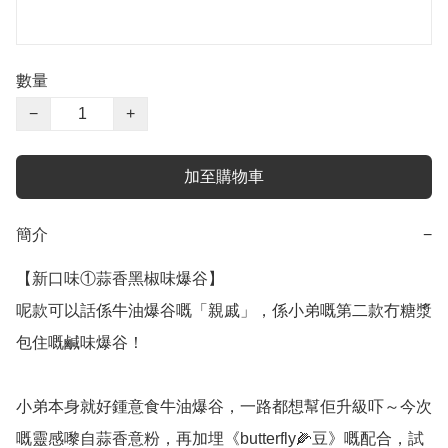
數量
−
+
加至購物車
簡介
−
【新口味①蒜香黑椒味爆谷】

呢款可以話係牛油爆谷嘅「親戚」，係小弟嘅第二款冇糖漿
包住嘅鹹味爆谷！

小弟本身就好鍾意食牛油爆谷，一路都想幫佢升級吓～今次
嘅靈感嚟自蒜香意粉，再加埋《butterfly🌽豆》嘅配合，試